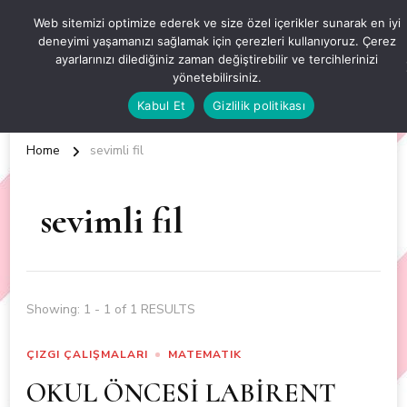
OKUL ÖNCESİ ETKİNLİKLER
Web sitemizi optimize ederek ve size özel içerikler sunarak en iyi
deneyimi yaşamanızı sağlamak için çerezleri kullanıyoruz. Çerez
EN YENİ VE ÖZGÜN OKUL ÖNCESİ ETKİNLİKLERİ
ayarlarınızı dilediğiniz zaman değiştirebilir ve tercihlerinizi
yönetebilirsiniz.
Kabul Et
Gizlilik politikası
Home
sevimli fil
sevimli fil
Showing: 1 - 1 of 1 RESULTS
ÇIZGI ÇALIŞMALARI
MATEMATIK
OKUL ÖNCESİ LABİRENT