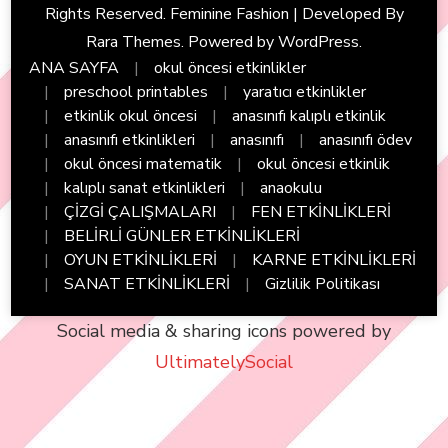
Rights Reserved. Feminine Fashion | Developed By
Rara Themes
. Powered by
WordPress
.
ANA SAYFA
okul öncesi etkinlikler
preschool printables
yaratıcı etkinlikler
etkinlik okul öncesi
anasınıfı kalıplı etkinlik
anasınıfı etkinlikleri
anasınıfı
anasınıfı ödev
okul öncesi matematik
okul öncesi etkinlik
kalıplı sanat etkinlikleri
anaokulu
ÇİZGİ ÇALIŞMALARI
FEN ETKİNLİKLERİ
BELİRLİ GÜNLER ETKİNLİKLERİ
OYUN ETKİNLİKLERİ
KARNE ETKİNLİKLERİ
SANAT ETKİNLİKLERİ
Gizlilik Politikası
Social media & sharing icons powered by
UltimatelySocial