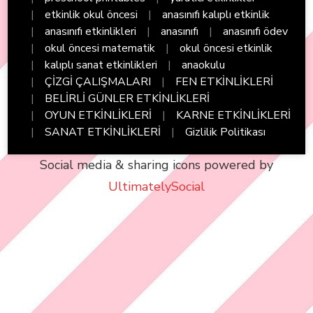
etkinlik okul öncesi
anasınıfı kalıplı etkinlik
anasınıfı etkinlikleri
anasınıfı
anasınıfı ödev
okul öncesi matematik
okul öncesi etkinlik
kalıplı sanat etkinlikleri
anaokulu
ÇİZGİ ÇALIŞMALARI
FEN ETKİNLİKLERİ
BELİRLİ GÜNLER ETKİNLİKLERİ
OYUN ETKİNLİKLERİ
KARNE ETKİNLİKLERİ
SANAT ETKİNLİKLERİ
Gizlilik Politikası
Social media & sharing icons powered by
UltimatelySocial