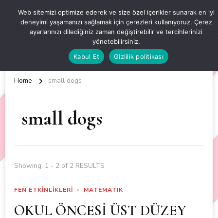
OKUL ÖNCESİ ETKİNLİKLER
Web sitemizi optimize ederek ve size özel içerikler sunarak en iyi
deneyimi yaşamanızı sağlamak için çerezleri kullanıyoruz. Çerez
EN YENİ VE ÖZGÜN OKUL ÖNCESİ ETKİNLİKLERİ
ayarlarınızı dilediğiniz zaman değiştirebilir ve tercihlerinizi
yönetebilirsiniz.
Kabul Et
Gizlilik politikası
Home
small dogs
small dogs
Showing: 1 - 2 of 2 RESULTS
FEN ETKİNLİKLERİ
MATEMATIK
OKUL ÖNCESİ ÜST DÜZEY