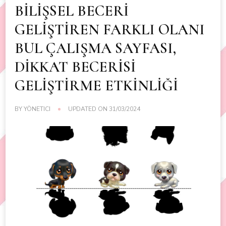
BİLİŞSEL BECERİ
GELİŞTİREN FARKLI OLANI
BUL ÇALIŞMA SAYFASI,
DİKKAT BECERİSİ
GELİŞTİRME ETKİNLİĞİ
BY
YÖNETICI
UPDATED ON
31/03/2024