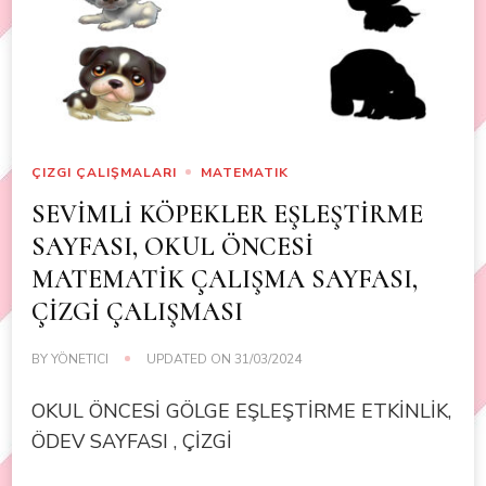
ÇIZGI ÇALIŞMALARI
MATEMATIK
SEVİMLİ KÖPEKLER EŞLEŞTİRME
SAYFASI, OKUL ÖNCESİ
MATEMATİK ÇALIŞMA SAYFASI,
ÇİZGİ ÇALIŞMASI
BY
YÖNETICI
UPDATED ON
31/03/2024
OKUL ÖNCESİ GÖLGE EŞLEŞTİRME ETKİNLİK,
ÖDEV SAYFASI , ÇİZGİ