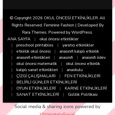
© Copyright 2026
OKUL ÖNCESİ ETKİNLİKLER
. All
Rights Reserved. Feminine Fashion | Developed By
Rara Themes
. Powered by
WordPress
.
ANA SAYFA
okul öncesi etkinlikler
preschool printables
yaratıcı etkinlikler
etkinlik okul öncesi
anasınıfı kalıplı etkinlik
anasınıfı etkinlikleri
anasınıfı
anasınıfı ödev
okul öncesi matematik
okul öncesi etkinlik
kalıplı sanat etkinlikleri
anaokulu
ÇİZGİ ÇALIŞMALARI
FEN ETKİNLİKLERİ
BELİRLİ GÜNLER ETKİNLİKLERİ
OYUN ETKİNLİKLERİ
KARNE ETKİNLİKLERİ
SANAT ETKİNLİKLERİ
Gizlilik Politikası
Social media & sharing icons powered by
UltimatelySocial