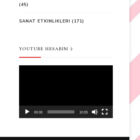
(45)
SANAT ETKINLIKLERI
(171)
YOUTUBE HESABIM :)
Video
Player
00:00
10:05