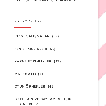
Etkinliği – Balonlu Poşet Baskısı ile
KATEGORİLER
ÇIZGI ÇALIŞMALARI
(69)
FEN ETKİNLİKLERİ
(51)
KARNE ETKINLIKLERI
(13)
MATEMATIK
(91)
OYUN ÖRNEKLERİ
(46)
ÖZEL GÜN VE BAYRAMLAR İÇIN
ETKINLIKLER