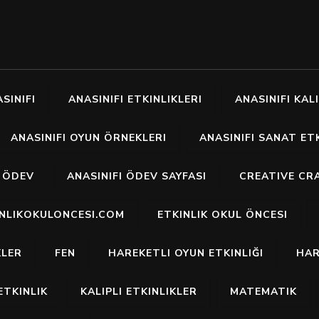
SINIFI
ANASINIFI ETKINLIKLERI
ANASINIFI KALI
ANASINIFI OYUN ÖRNEKLERI
ANASINIFI SANAT ETK
I ÖDEV
ANASINIFI ÖDEV SAYFASI
CREATIVE CR
INLIKOKULONCESI.COM
ETKINLIK OKUL ÖNCESI
KLER
FEN
HAREKETLI OYUN ETKINLIĞI
HAR
ETKINLIK
KALIPLI ETKINLIKLER
MATEMATIK