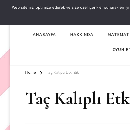
Web sitemizi optimize ederek ve size özel içerikler sunarak en iyi d
OKUL ÖNCESİ ETKİNLİKL
EN YENİ VE ÖZGÜN OKUL ÖNCESİ ETKİNLİKLERİ
ANASAYFA
HAKKINDA
MATEMATİ
OYUN E
Home
Taç Kalıplı Etkinlik
Taç Kalıplı Etk