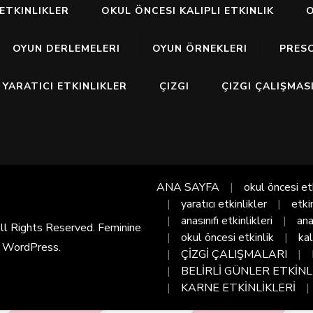
ETKINLIKLER
OKUL ÖNCESI KALIPLI ETKINLIK
O
OYUN DERLEMELERI
OYUN ÖRNEKLERI
PRES
YARATICI ETKINLIKLER
ÇIZGI
ÇIZGI ÇALIŞMAS
ANA SAYFA
okul öncesi et
yaratıcı etkinlikler
etki
anasınıfı etkinlikleri
ana
All Rights Reserved. Feminine
okul öncesi etkinlik
kal
y
WordPress
.
ÇİZGİ ÇALIŞMALARI
BELİRLİ GÜNLER ETKİNL
KARNE ETKİNLİKLERİ