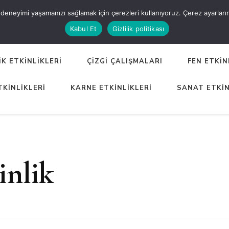
eneyimi yaşamanızı sağlamak için çerezleri kullanıyoruz. Çerez ayarlarınızı
ER
Kabul Et
Gizlilik politikası
K ETKİNLİKLERİ
ÇİZGİ ÇALIŞMALARI
FEN ETKİN
TKİNLİKLERİ
KARNE ETKİNLİKLERİ
SANAT ETKİN
inlik