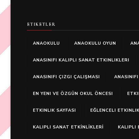
ETIKETLER
ANAOKULU
ANAOKULU OYUN
ANA
ANASINIFI KALIPLI SANAT ETKINLIKLERI
ANASINIFI ÇIZGI ÇALIŞMASI
ANASINIF
EN YENI VE ÖZGÜN OKUL ÖNCESI
ETK
ETKINLIK SAYFASI
EĞLENCELI ETKINLI
KALIPLI SANAT ETKİNLİKLERİ
KALIPLI 