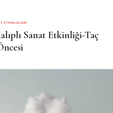
T ETKINLIKLERI
alıplı Sanat Etkinliği-Taç
Öncesi