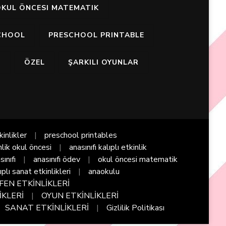
KUL ÖNCESI MATEMATIK
CHOOL
PRESCHOOL PRINTABLE
I
ÖZEL
ŞARKILI OYUNLAR
kinlikler
preschool printables
nlik okul öncesi
anasınıfı kalıplı etkinlik
sınıfı
anasınıfı ödev
okul öncesi matematik
ıplı sanat etkinlikleri
anaokulu
FEN ETKİNLİKLERİ
İKLERİ
OYUN ETKİNLİKLERİ
SANAT ETKİNLİKLERİ
Gizlilik Politikası