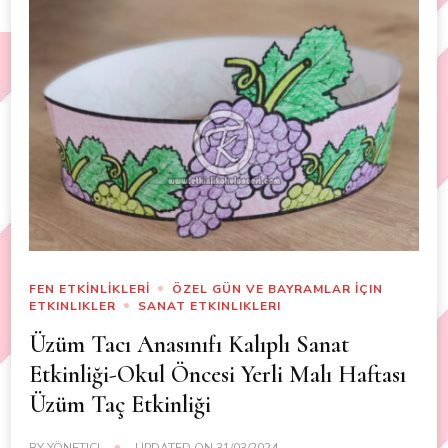
FEN ETKİNLİKLERİ
ÖZEL GÜN VE BAYRAMLAR İÇIN
ETKINLIKLER
SANAT ETKINLIKLERI
Üzüm Tacı Anasınıfı Kalıplı Sanat
Etkinliği-Okul Öncesi Yerli Malı Haftası
Üzüm Taç Etkinliği
BY
YÖNETICI
UPDATED ON
31/03/2024