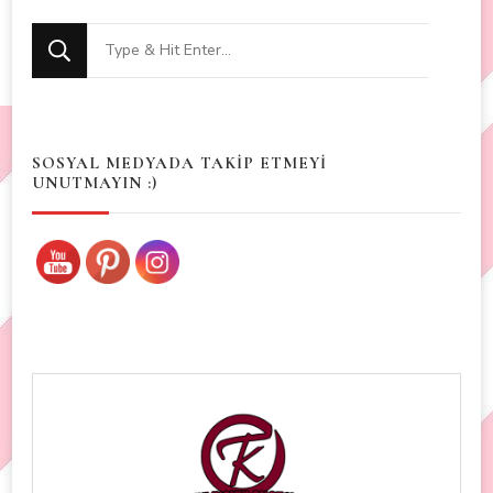
Looking
for
Something?
SOSYAL MEDYADA TAKİP ETMEYİ
UNUTMAYIN :)