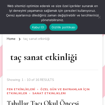
OKUL ÖNCESİ ETKİNLİKLER
Web sitemizi optimize ederek ve size özel içerikler sunarak en
iyi deneyimi yaşamanızı sağlamak için çerezleri kullanıyoruz.
EN YENİ VE ÖZGÜN OKUL ÖNCESİ ETKİNLİKLERİ
Çerez ayarlarınızı dilediğiniz zaman değiştirebilir ve tercihlerinizi
yönetebilirsiniz.
Kabul Et
Gizlilik politikası
Home
taç sanat etkinliği
taç sanat etkinliği
Showing: 1 - 10 of 16 RESULTS
FEN ETKİNLİKLERİ
ÖZEL GÜN VE BAYRAMLAR İÇIN
ETKINLIKLER
SANAT ETKINLIKLERI
Tahıllar Tacı Okul Öncesi