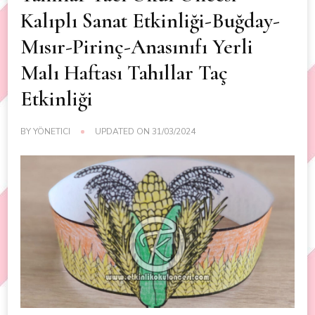
Kalıplı Sanat Etkinliği-Buğday-
Mısır-Pirinç-Anasınıfı Yerli
Malı Haftası Tahıllar Taç
Etkinliği
BY
YÖNETICI
UPDATED ON
31/03/2024