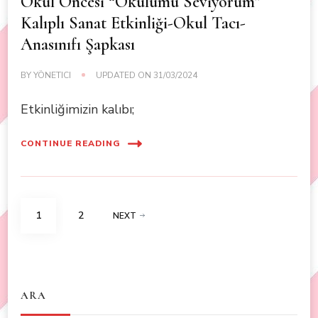
Okul Öncesi “Okulumu Seviyorum”
Kalıplı Sanat Etkinliği-Okul Tacı-
Anasınıfı Şapkası
BY
YÖNETICI
UPDATED ON
31/03/2024
Etkinliğimizin kalıbı;
CONTINUE READING
Posts
PAGE
PAGE
1
2
NEXT
navigation
ARA