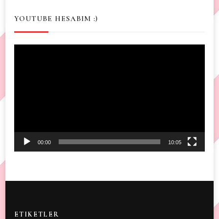
YOUTUBE HESABIM :)
Video
Player
00:00
10:05
ETIKETLER