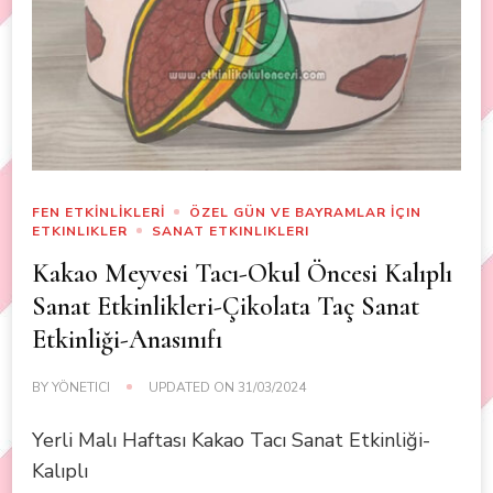
FEN ETKİNLİKLERİ
ÖZEL GÜN VE BAYRAMLAR İÇIN
ETKINLIKLER
SANAT ETKINLIKLERI
Kakao Meyvesi Tacı-Okul Öncesi Kalıplı
Sanat Etkinlikleri-Çikolata Taç Sanat
Etkinliği-Anasınıfı
BY
YÖNETICI
UPDATED ON
31/03/2024
Yerli Malı Haftası Kakao Tacı Sanat Etkinliği-
Kalıplı