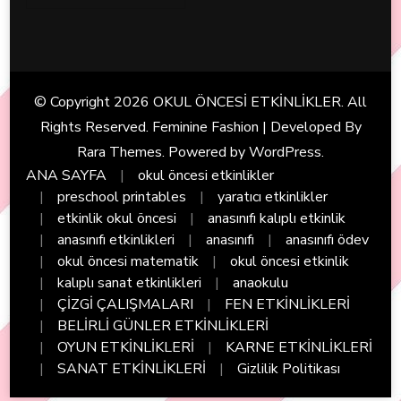
© Copyright 2026
OKUL ÖNCESİ ETKİNLİKLER
. All
Rights Reserved. Feminine Fashion | Developed By
Rara Themes
. Powered by
WordPress
.
ANA SAYFA
okul öncesi etkinlikler
preschool printables
yaratıcı etkinlikler
etkinlik okul öncesi
anasınıfı kalıplı etkinlik
anasınıfı etkinlikleri
anasınıfı
anasınıfı ödev
okul öncesi matematik
okul öncesi etkinlik
kalıplı sanat etkinlikleri
anaokulu
ÇİZGİ ÇALIŞMALARI
FEN ETKİNLİKLERİ
BELİRLİ GÜNLER ETKİNLİKLERİ
OYUN ETKİNLİKLERİ
KARNE ETKİNLİKLERİ
SANAT ETKİNLİKLERİ
Gizlilik Politikası