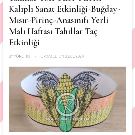
Kalıplı Sanat Etkinliği-Buğday-
Mısır-Pirinç-Anasınıfı Yerli
Malı Haftası Tahıllar Taç
Etkinliği
BY
YÖNETICI
UPDATED ON
31/03/2024