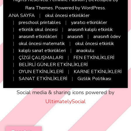
Rara Themes
. Powered by
WordPress
.
ANA SAYFA
okul öncesi etkinlikler
preschool printables
yaratıcı etkinlikler
etkinlik okul öncesi
anasınıfı kalıplı etkinlik
anasınıfı etkinlikleri
anasınıfı
anasınıfı ödev
okul öncesi matematik
okul öncesi etkinlik
kalıplı sanat etkinlikleri
anaokulu
ÇİZGİ ÇALIŞMALARI
FEN ETKİNLİKLERİ
BELİRLİ GÜNLER ETKİNLİKLERİ
OYUN ETKİNLİKLERİ
KARNE ETKİNLİKLERİ
SANAT ETKİNLİKLERİ
Gizlilik Politikası
Social media & sharing icons powered by
UltimatelySocial