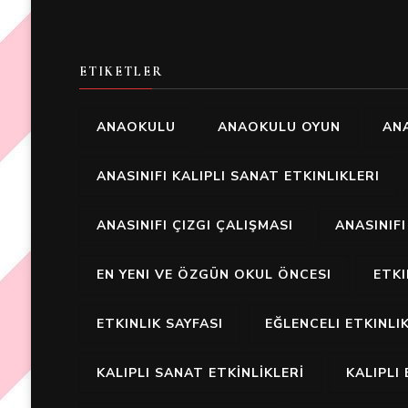
ETIKETLER
ANAOKULU
ANAOKULU OYUN
ANA
ANASINIFI KALIPLI SANAT ETKINLIKLERI
ANASINIFI ÇIZGI ÇALIŞMASI
ANASINIF
EN YENI VE ÖZGÜN OKUL ÖNCESI
ETK
ETKINLIK SAYFASI
EĞLENCELI ETKINLI
KALIPLI SANAT ETKİNLİKLERİ
KALIPLI 