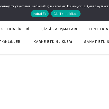
eneyimi yaşamanızı sağlamak için çerezleri kullanıyoruz. Çerez ayarlarınızı
ER
Kabul Et
Gizlilik politikası
K ETKİNLİKLERİ
ÇİZGİ ÇALIŞMALARI
FEN ETKİN
TKİNLİKLERİ
KARNE ETKİNLİKLERİ
SANAT ETKİN