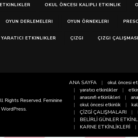
ETKINLIKLER
OKUL ÖNCESI KALIPLI ETKINLIK
O
OYUN DERLEMELERI
OYUN ÖRNEKLERI
PRES
YARATICI ETKINLIKLER
ÇIZGI
ÇIZGI ÇALIŞMAS
ANA SAYFA
okul öncesi et
yaratıcı etkinlikler
etki
anasınıfı etkinlikleri
ana
All Rights Reserved. Feminine
okul öncesi etkinlik
kal
y
WordPress
.
ÇİZGİ ÇALIŞMALARI
BELİRLİ GÜNLER ETKİNL
KARNE ETKİNLİKLERİ