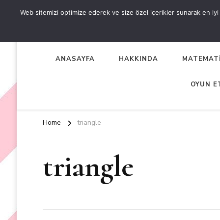
Web sitemizi optimize ederek ve size özel içerikler sunarak en iyi d
OKUL ÖNCESİ ETKİNLİKL
EN YENİ VE ÖZGÜN OKUL ÖNCESİ ETKİNLİKLERİ
ANASAYFA
HAKKINDA
MATEMATİ
OYUN E
Home
triangle
triangle