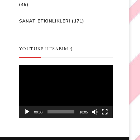
(45)
SANAT ETKINLIKLERI
(171)
YOUTUBE HESABIM :)
Video
Player
00:00
10:05