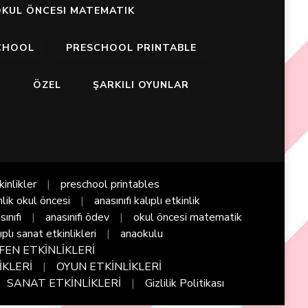
KUL ÖNCESI MATEMATIK
CHOOL
PRESCHOOL PRINTABLE
I
ÖZEL
ŞARKILI OYUNLAR
kinlikler
preschool printables
nlik okul öncesi
anasınıfı kalıplı etkinlik
sınıfı
anasınıfı ödev
okul öncesi matematik
ıplı sanat etkinlikleri
anaokulu
FEN ETKİNLİKLERİ
İKLERİ
OYUN ETKİNLİKLERİ
SANAT ETKİNLİKLERİ
Gizlilik Politikası