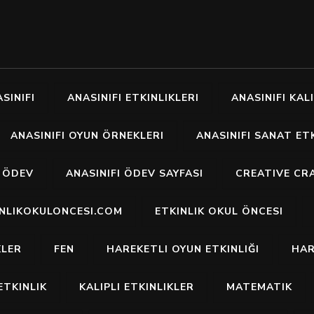
SINIFI
ANASINIFI ETKINLIKLERI
ANASINIFI KALI
ANASINIFI OYUN ÖRNEKLERI
ANASINIFI SANAT ETK
I ÖDEV
ANASINIFI ÖDEV SAYFASI
CREATIVE CR
INLIKOKULONCESI.COM
ETKINLIK OKUL ÖNCESI
KLER
FEN
HAREKETLI OYUN ETKINLIĞI
HAR
ETKINLIK
KALIPLI ETKINLIKLER
MATEMATIK