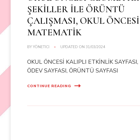
ŞEKİLLER İLE ÖRÜNTÜ
ÇALIŞMASI, OKUL ÖNCESİ
MATEMATİK
BY
YÖNETICI
UPDATED ON
31/03/2024
OKUL ÖNCESİ KALIPLI ETKİNLİK SAYFASI,
ÖDEV SAYFASI, ÖRÜNTÜ SAYFASI
CONTINUE READING