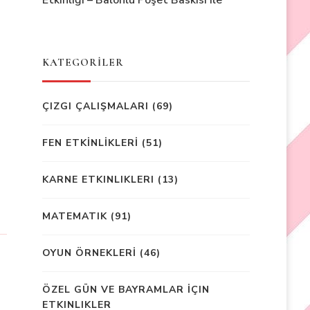
Etkinliği – Balonlu Poşet Baskısı ile
KATEGORİLER
ÇIZGI ÇALIŞMALARI
(69)
FEN ETKİNLİKLERİ
(51)
KARNE ETKINLIKLERI
(13)
MATEMATIK
(91)
OYUN ÖRNEKLERİ
(46)
ÖZEL GÜN VE BAYRAMLAR İÇIN
ETKINLIKLER