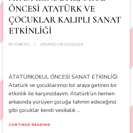
ÖNCESİ ATATÜRK VE
ÇOCUKLAR KALIPLI SANAT
ETKİNLİĞİ
BY
YÖNETICI
UPDATED ON
31/03/2024
ATATÜRK,OKUL ÖNCESİ SANAT ETKİNLİĞİ
Atatürk ve çocuklarımızı bir araya getiren bir
etkinlik ile karşınızdayım. Atatürk’ün hemen
arkasında yürüyen çocuğa tahmin edeceğiniz
gibi çocuklar kendi vesikalık …
CONTINUE READING