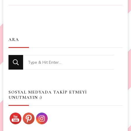
ARA
Looking
for
Something?
SOSYAL MEDYADA TAKİP ETMEYİ
UNUTMAYIN :)