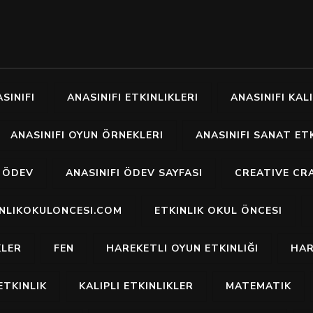
SINIFI
ANASINIFI ETKINLIKLERI
ANASINIFI KALI
ANASINIFI OYUN ÖRNEKLERI
ANASINIFI SANAT ETK
I ÖDEV
ANASINIFI ÖDEV SAYFASI
CREATIVE CR
INLIKOKULONCESI.COM
ETKINLIK OKUL ÖNCESI
KLER
FEN
HAREKETLI OYUN ETKINLIĞI
HAR
ETKINLIK
KALIPLI ETKINLIKLER
MATEMATIK