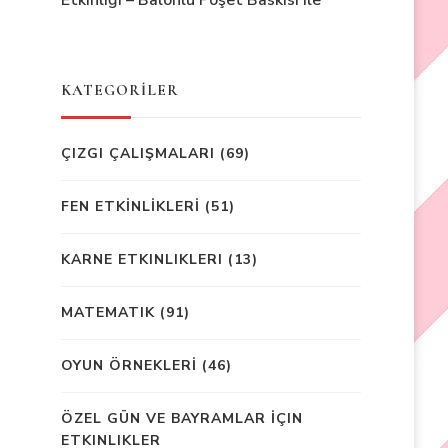
Etkinliği – Balonlu Poşet Baskısı ile
KATEGORİLER
ÇIZGI ÇALIŞMALARI
(69)
FEN ETKİNLİKLERİ
(51)
KARNE ETKINLIKLERI
(13)
MATEMATIK
(91)
OYUN ÖRNEKLERİ
(46)
ÖZEL GÜN VE BAYRAMLAR İÇIN
ETKINLIKLER