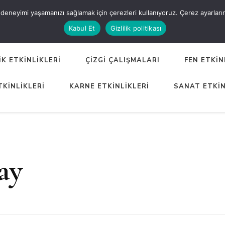
eneyimi yaşamanızı sağlamak için çerezleri kullanıyoruz. Çerez ayarlarınızı
ER
Kabul Et
Gizlilik politikası
K ETKİNLİKLERİ
ÇİZGİ ÇALIŞMALARI
FEN ETKİN
TKİNLİKLERİ
KARNE ETKİNLİKLERİ
SANAT ETKİN
ay