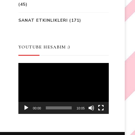
(45)
SANAT ETKINLIKLERI
(171)
YOUTUBE HESABIM :)
Video
Player
00:00
10:05