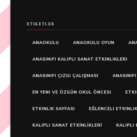
ETIKETLER
ANAOKULU
ANAOKULU OYUN
ANA
ANASINIFI KALIPLI SANAT ETKINLIKLERI
ANASINIFI ÇIZGI ÇALIŞMASI
ANASINIF
EN YENI VE ÖZGÜN OKUL ÖNCESI
ETK
ETKINLIK SAYFASI
EĞLENCELI ETKINLI
KALIPLI SANAT ETKİNLİKLERİ
KALIPLI 