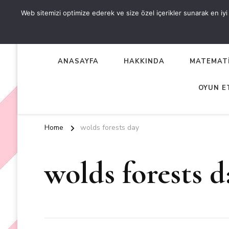
Web sitemizi optimize ederek ve size özel içerikler sunarak en iyi d
OKUL ÖNCESİ ETKİNLİKL
EN YENİ VE ÖZGÜN OKUL ÖNCESİ ETKİNLİKLERİ
ANASAYFA
HAKKINDA
MATEMATİ
OYUN E
Home
wolds forests day
wolds forests d