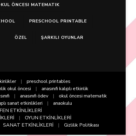
KUL ÖNCESI MATEMATIK
CHOOL
PRESCHOOL PRINTABLE
I
ÖZEL
ŞARKILI OYUNLAR
kinlikler
preschool printables
nlik okul öncesi
anasınıfı kalıplı etkinlik
sınıfı
anasınıfı ödev
okul öncesi matematik
ıplı sanat etkinlikleri
anaokulu
FEN ETKİNLİKLERİ
İKLERİ
OYUN ETKİNLİKLERİ
SANAT ETKİNLİKLERİ
Gizlilik Politikası