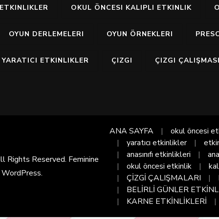
ETKINLIKLER
OKUL ÖNCESI KALIPLI ETKINLIK
O
OYUN DERLEMELERI
OYUN ÖRNEKLERI
PRES
YARATICI ETKINLIKLER
ÇIZGI
ÇIZGI ÇALIŞMAS
ANA SAYFA
okul öncesi et
yaratıcı etkinlikler
etki
anasınıfı etkinlikleri
ana
All Rights Reserved. Feminine
okul öncesi etkinlik
kal
y
WordPress
.
ÇİZGİ ÇALIŞMALARI
BELİRLİ GÜNLER ETKİNL
KARNE ETKİNLİKLERİ