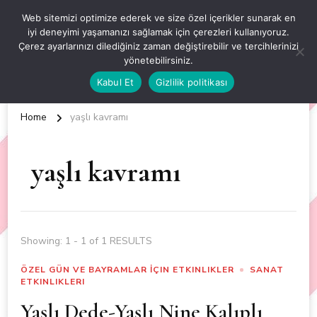
OKUL ÖNCESİ ETKİNLİKLER
Web sitemizi optimize ederek ve size özel içerikler sunarak en
iyi deneyimi yaşamanızı sağlamak için çerezleri kullanıyoruz.
EN YENİ VE ÖZGÜN OKUL ÖNCESİ ETKİNLİKLERİ
Çerez ayarlarınızı dilediğiniz zaman değiştirebilir ve tercihlerinizi
yönetebilirsiniz.
Kabul Et
Gizlilik politikası
Home
yaşlı kavramı
yaşlı kavramı
Showing: 1 - 1 of 1 RESULTS
ÖZEL GÜN VE BAYRAMLAR İÇIN ETKINLIKLER
SANAT
ETKINLIKLERI
Yaşlı Dede-Yaşlı Nine Kalıplı