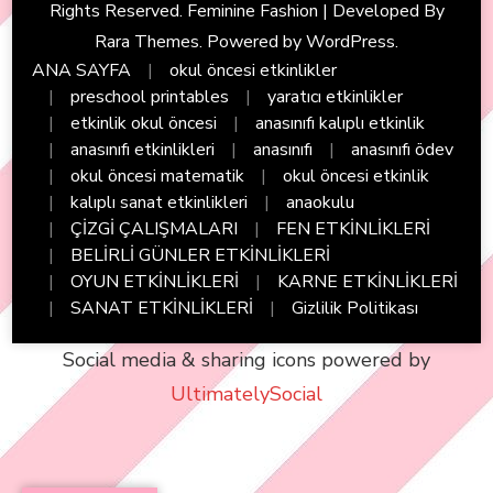
Rights Reserved. Feminine Fashion | Developed By
Rara Themes
. Powered by
WordPress
.
ANA SAYFA
okul öncesi etkinlikler
preschool printables
yaratıcı etkinlikler
etkinlik okul öncesi
anasınıfı kalıplı etkinlik
anasınıfı etkinlikleri
anasınıfı
anasınıfı ödev
okul öncesi matematik
okul öncesi etkinlik
kalıplı sanat etkinlikleri
anaokulu
ÇİZGİ ÇALIŞMALARI
FEN ETKİNLİKLERİ
BELİRLİ GÜNLER ETKİNLİKLERİ
OYUN ETKİNLİKLERİ
KARNE ETKİNLİKLERİ
SANAT ETKİNLİKLERİ
Gizlilik Politikası
Social media & sharing icons powered by
UltimatelySocial