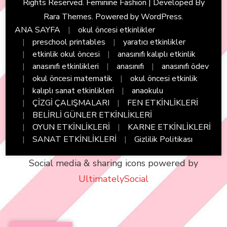
Rights Reserved. Feminine Fashion | Developed By
Rara Themes
. Powered by
WordPress
.
ANA SAYFA
okul öncesi etkinlikler
preschool printables
yaratıcı etkinlikler
etkinlik okul öncesi
anasınıfı kalıplı etkinlik
anasınıfı etkinlikleri
anasınıfı
anasınıfı ödev
okul öncesi matematik
okul öncesi etkinlik
kalıplı sanat etkinlikleri
anaokulu
ÇİZGİ ÇALIŞMALARI
FEN ETKİNLİKLERİ
BELİRLİ GÜNLER ETKİNLİKLERİ
OYUN ETKİNLİKLERİ
KARNE ETKİNLİKLERİ
SANAT ETKİNLİKLERİ
Gizlilik Politikası
Social media & sharing icons powered by
UltimatelySocial