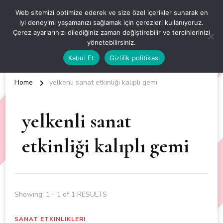
OKUL ÖNCESİ ETKİNLİKLER
Web sitemizi optimize ederek ve size özel içerikler sunarak en
iyi deneyimi yaşamanızı sağlamak için çerezleri kullanıyoruz.
EN YENİ VE ÖZGÜN OKUL ÖNCESİ ETKİNLİKLERİ
Çerez ayarlarınızı dilediğiniz zaman değiştirebilir ve tercihlerinizi
yönetebilirsiniz.
Kabul Et
Gizlilik politikası
Home
yelkenli sanat etkinliği kalıplı gemi
yelkenli sanat
etkinliği kalıplı gemi
Showing: 1 - 1 of 1 RESULTS
SANAT ETKINLIKLERI