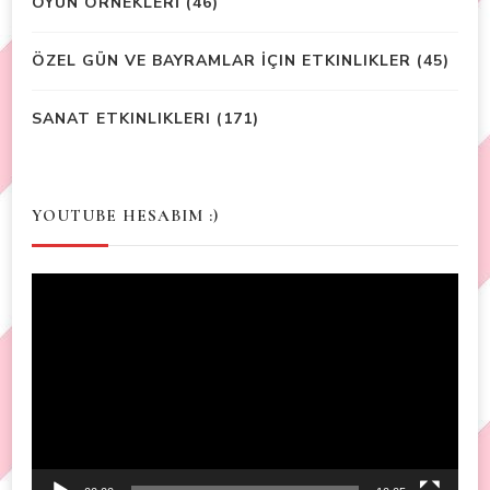
OYUN ÖRNEKLERİ
(46)
ÖZEL GÜN VE BAYRAMLAR İÇIN ETKINLIKLER
(45)
SANAT ETKINLIKLERI
(171)
YOUTUBE HESABIM :)
Video
Player