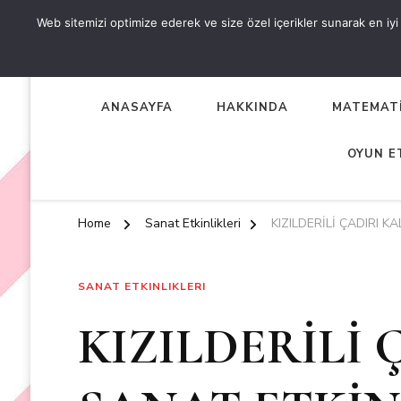
Web sitemizi optimize ederek ve size özel içerikler sunarak en iyi d
OKUL ÖNCESİ ETKİNLİKL
EN YENİ VE ÖZGÜN OKUL ÖNCESİ ETKİNLİKLERİ
ANASAYFA
HAKKINDA
MATEMATİ
OYUN E
Home
Sanat Etkinlikleri
KIZILDERİLİ ÇADIRI K
SANAT ETKINLIKLERI
KIZILDERİLİ 