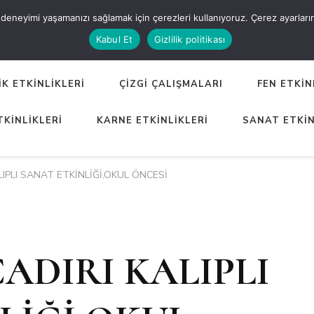
eneyimi yaşamanızı sağlamak için çerezleri kullanıyoruz. Çerez ayarlarınızı
ER
Kabul Et
Gizlilik politikası
K ETKİNLİKLERİ
ÇİZGİ ÇALIŞMALARI
FEN ETKİN
TKİNLİKLERİ
KARNE ETKİNLİKLERİ
SANAT ETKİN
ALIPLI SANAT ETKİNLİĞİ,OKUL ÖNCESİ
ÇADIRI KALIPLI