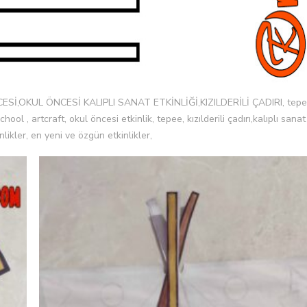
ESİ,OKUL ÖNCESİ KALIPLI SANAT ETKİNLİĞİ,KIZILDERİLİ ÇADIRI, tep
ool , artcraft, okul öncesi etkinlik, tepee, kızılderili çadırı,kalıplı sanat
kinlikler, en yeni ve özgün etkinlikler,