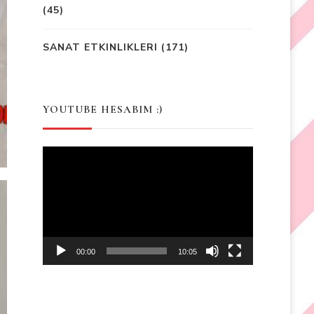
(45)
SANAT ETKINLIKLERI
(171)
YOUTUBE HESABIM :)
Video
Player
00:00
10:05