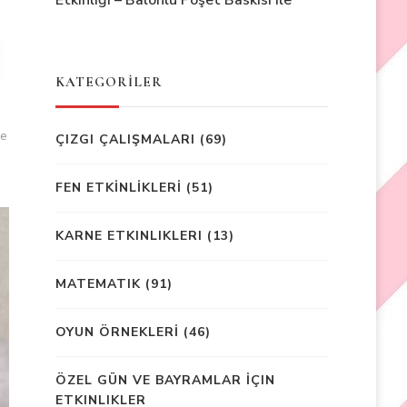
Etkinliği – Balonlu Poşet Baskısı ile
KATEGORİLER
ee
ÇIZGI ÇALIŞMALARI
(69)
FEN ETKİNLİKLERİ
(51)
KARNE ETKINLIKLERI
(13)
MATEMATIK
(91)
OYUN ÖRNEKLERİ
(46)
ÖZEL GÜN VE BAYRAMLAR İÇIN
ETKINLIKLER