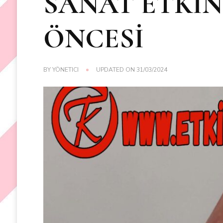
SANAT ETKİN
ÖNCESİ
BY
YÖNETICI
UPDATED ON
31/03/2024