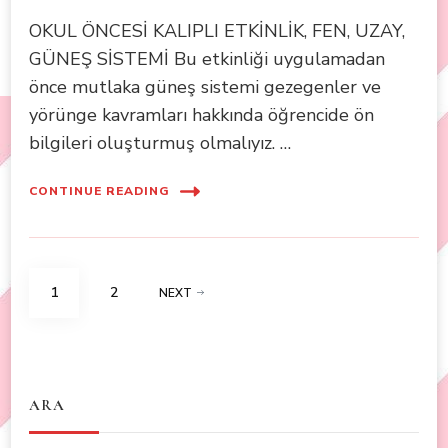
OKUL ÖNCESİ KALIPLI ETKİNLİK, FEN, UZAY,
GÜNEŞ SİSTEMİ Bu etkinliği uygulamadan
önce mutlaka güneş sistemi gezegenler ve
yörünge kavramları hakkında öğrencide ön
bilgileri oluşturmuş olmalıyız. …
CONTINUE READING
Posts
PAGE
PAGE
1
2
NEXT
navigation
ARA