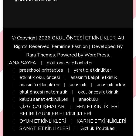
© Copyright 2026
OKUL ÖNCESİ ETKİNLİKLER
. All
Rights Reserved. Feminine Fashion | Developed By
Rara Themes
. Powered by
WordPress
.
ANA SAYFA
okul öncesi etkinlikler
preschool printables
yaratıcı etkinlikler
etkinlik okul öncesi
anasınıfı kalıplı etkinlik
anasınıfı etkinlikleri
anasınıfı
anasınıfı ödev
okul öncesi matematik
okul öncesi etkinlik
kalıplı sanat etkinlikleri
anaokulu
ÇİZGİ ÇALIŞMALARI
FEN ETKİNLİKLERİ
BELİRLİ GÜNLER ETKİNLİKLERİ
OYUN ETKİNLİKLERİ
KARNE ETKİNLİKLERİ
SANAT ETKİNLİKLERİ
Gizlilik Politikası