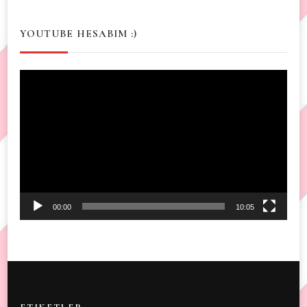
YOUTUBE HESABIM :)
Video
Player
00:00
10:05