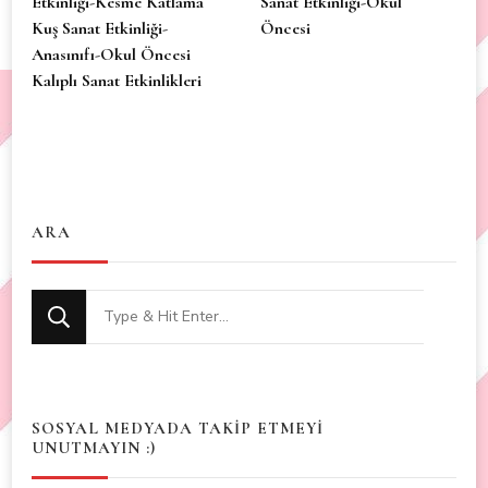
Etkinliği-Kesme Katlama
Sanat Etkinliği-Okul
Kuş Sanat Etkinliği-
Öncesi
Anasınıfı-Okul Öncesi
Kalıplı Sanat Etkinlikleri
ARA
Looking
for
Something?
SOSYAL MEDYADA TAKİP ETMEYİ
UNUTMAYIN :)