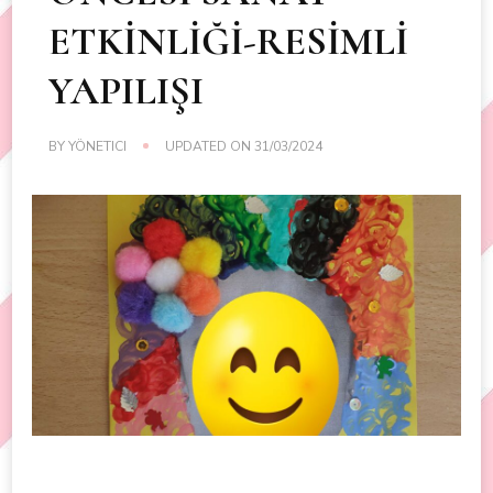
ETKİNLİĞİ-RESİMLİ
YAPILIŞI
BY
YÖNETICI
UPDATED ON
31/03/2024