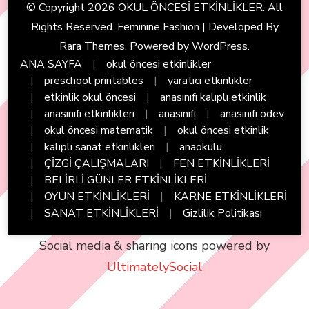
© Copyright 2026
OKUL ÖNCESİ ETKİNLİKLER
. All
Rights Reserved. Feminine Fashion | Developed By
Rara Themes
. Powered by
WordPress
.
ANA SAYFA
okul öncesi etkinlikler
preschool printables
yaratıcı etkinlikler
etkinlik okul öncesi
anasınıfı kalıplı etkinlik
anasınıfı etkinlikleri
anasınıfı
anasınıfı ödev
okul öncesi matematik
okul öncesi etkinlik
kalıplı sanat etkinlikleri
anaokulu
ÇİZGİ ÇALIŞMALARI
FEN ETKİNLİKLERİ
BELİRLİ GÜNLER ETKİNLİKLERİ
OYUN ETKİNLİKLERİ
KARNE ETKİNLİKLERİ
SANAT ETKİNLİKLERİ
Gizlilik Politikası
Social media & sharing icons powered by
UltimatelySocial