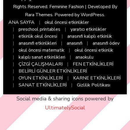
Rights Reserved. Feminine Fashion | Developed By
Rara Themes
. Powered by
WordPress
.
ANA SAYFA
okul öncesi etkinlikler
preschool printables
yaratıcı etkinlikler
etkinlik okul öncesi
anasınıfı kalıplı etkinlik
anasınıfı etkinlikleri
anasınıfı
anasınıfı ödev
okul öncesi matematik
okul öncesi etkinlik
kalıplı sanat etkinlikleri
anaokulu
ÇİZGİ ÇALIŞMALARI
FEN ETKİNLİKLERİ
BELİRLİ GÜNLER ETKİNLİKLERİ
OYUN ETKİNLİKLERİ
KARNE ETKİNLİKLERİ
SANAT ETKİNLİKLERİ
Gizlilik Politikası
Social media & sharing icons powered by
UltimatelySocial