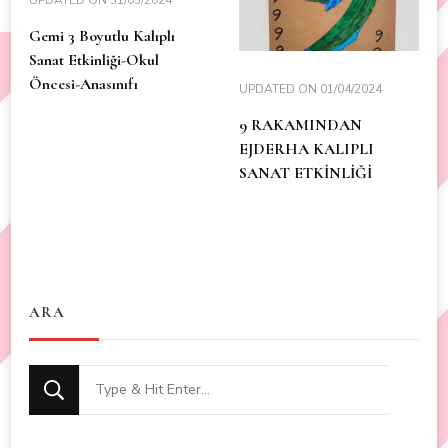
Gemi 3 Boyutlu Kalıplı
Sanat Etkinliği-Okul
Öncesi-Anasınıfı
UPDATED ON
01/04/2024
9 RAKAMINDAN
EJDERHA KALIPLI
SANAT ETKİNLİĞİ
ARA
Looking
for
Something?