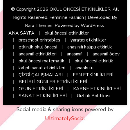
© Copyright 2026
OKUL ÖNCESİ ETKİNLİKLER
. All
Rights Reserved. Feminine Fashion | Developed By
Rara Themes
. Powered by
WordPress
.
ANA SAYFA
okul öncesi etkinlikler
preschool printables
yaratıcı etkinlikler
etkinlik okul öncesi
anasınıfı kalıplı etkinlik
anasınıfı etkinlikleri
anasınıfı
anasınıfı ödev
okul öncesi matematik
okul öncesi etkinlik
kalıplı sanat etkinlikleri
anaokulu
ÇİZGİ ÇALIŞMALARI
FEN ETKİNLİKLERİ
BELİRLİ GÜNLER ETKİNLİKLERİ
OYUN ETKİNLİKLERİ
KARNE ETKİNLİKLERİ
SANAT ETKİNLİKLERİ
Gizlilik Politikası
Social media & sharing icons powered by
UltimatelySocial