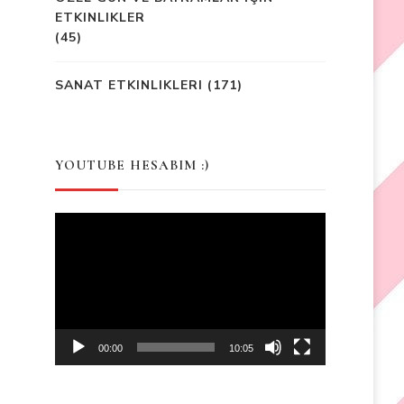
ETKINLIKLER
(45)
SANAT ETKINLIKLERI
(171)
YOUTUBE HESABIM :)
Video
Player
00:00
10:05