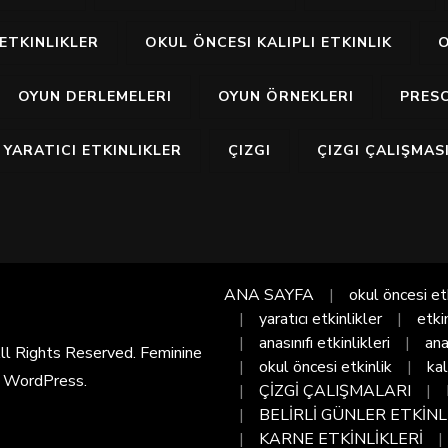
ETKINLIKLER
OKUL ÖNCESI KALIPLI ETKINLIK
O
OYUN DERLEMELERI
OYUN ÖRNEKLERI
PRES
YARATICI ETKINLIKLER
ÇIZGI
ÇIZGI ÇALIŞMAS
ANA SAYFA
okul öncesi et
yaratıcı etkinlikler
etki
anasınıfı etkinlikleri
ana
All Rights Reserved. Feminine
okul öncesi etkinlik
kal
y
WordPress
.
ÇİZGİ ÇALIŞMALARI
BELİRLİ GÜNLER ETKİNL
KARNE ETKİNLİKLERİ