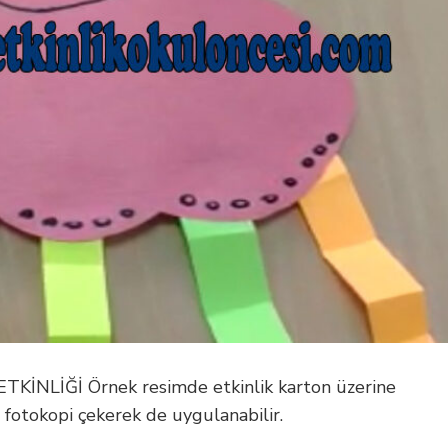
NLİĞİ Örnek resimde etkinlik karton üzerine
ne fotokopi çekerek de uygulanabilir.