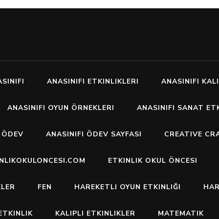
SINIFI
ANASINIFI ETKINLIKLERI
ANASINIFI KALI
ANASINIFI OYUN ÖRNEKLERI
ANASINIFI SANAT ETK
I ÖDEV
ANASINIFI ÖDEV SAYFASI
CREATIVE CR
INLIKOKULONCESI.COM
ETKINLIK OKUL ÖNCESI
KLER
FEN
HAREKETLI OYUN ETKINLIĞI
HAR
ETKINLIK
KALIPLI ETKINLIKLER
MATEMATIK