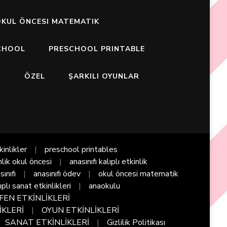
KUL ÖNCESI MATEMATIK
CHOOL
PRESCHOOL PRINTABLE
I
ÖZEL
ŞARKILI OYUNLAR
kinlikler
preschool printables
nlik okul öncesi
anasınıfı kalıplı etkinlik
sınıfı
anasınıfı ödev
okul öncesi matematik
ıplı sanat etkinlikleri
anaokulu
FEN ETKİNLİKLERİ
İKLERİ
OYUN ETKİNLİKLERİ
SANAT ETKİNLİKLERİ
Gizlilik Politikası