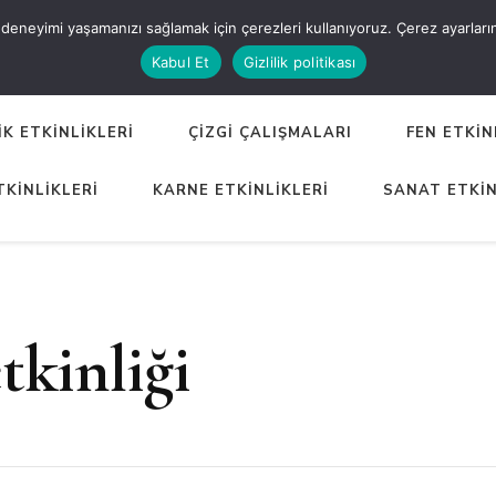
eneyimi yaşamanızı sağlamak için çerezleri kullanıyoruz. Çerez ayarlarınızı
ER
Kabul Et
Gizlilik politikası
K ETKİNLİKLERİ
ÇİZGİ ÇALIŞMALARI
FEN ETKİN
TKİNLİKLERİ
KARNE ETKİNLİKLERİ
SANAT ETKİN
tkinliği