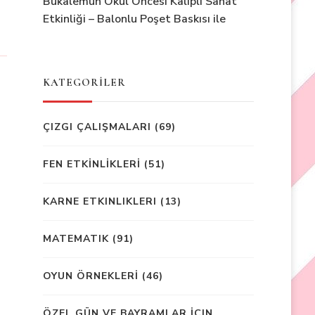
Bukalemun Okul Öncesi Kalıplı Sanat
Etkinliği – Balonlu Poşet Baskısı ile
KATEGORİLER
ÇIZGI ÇALIŞMALARI
(69)
FEN ETKİNLİKLERİ
(51)
KARNE ETKINLIKLERI
(13)
MATEMATIK
(91)
OYUN ÖRNEKLERİ
(46)
ÖZEL GÜN VE BAYRAMLAR İÇIN