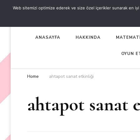
Web sitemizi optimize ederek ve size özel içerikler sunarak en iyi d
OKUL ÖNCESİ ETKİNLİKL
EN YENİ VE ÖZGÜN OKUL ÖNCESİ ETKİNLİKLERİ
ANASAYFA
HAKKINDA
MATEMATİ
OYUN E
Home
ahtapot sanat etkinliği
ahtapot sanat e