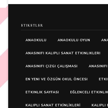
ETIKETLER
ANAOKULU
ANAOKULU OYUN
ANA
ANASINIFI KALIPLI SANAT ETKINLIKLERI
ANASINIFI ÇIZGI ÇALIŞMASI
ANASINIF
EN YENI VE ÖZGÜN OKUL ÖNCESI
ETK
ETKINLIK SAYFASI
EĞLENCELI ETKINLI
KALIPLI SANAT ETKİNLİKLERİ
KALIPLI 