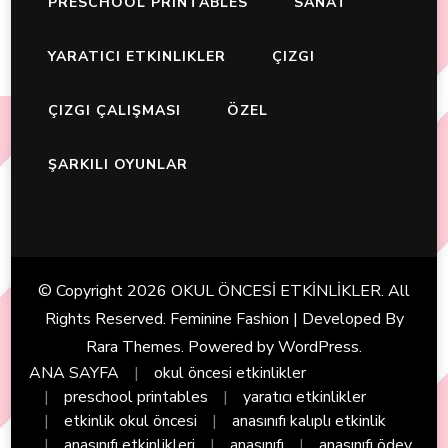
PRESCHOOL PRINTABLES
SANAT
YARATICI ETKINLIKLER
ÇIZGI
ÇIZGI ÇALIŞMASI
ÖZEL
ŞARKILI OYUNLAR
© Copyright 2026
OKUL ÖNCESİ ETKİNLİKLER
. All
Rights Reserved. Feminine Fashion | Developed By
Rara Themes
. Powered by
WordPress
.
ANA SAYFA
okul öncesi etkinlikler
preschool printables
yaratıcı etkinlikler
etkinlik okul öncesi
anasınıfı kalıplı etkinlik
anasınıfı etkinlikleri
anasınıfı
anasınıfı ödev