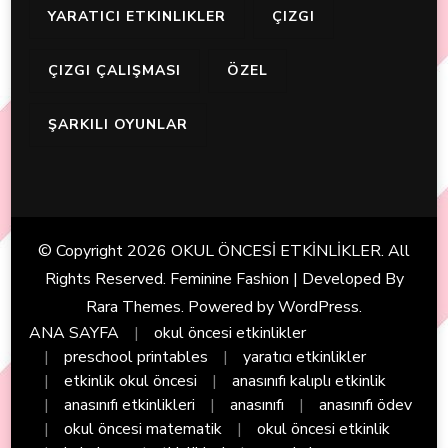
YARATICI ETKINLIKLER
ÇIZGI
ÇIZGI ÇALIŞMASI
ÖZEL
ŞARKILI OYUNLAR
© Copyright 2026
OKUL ÖNCESİ ETKİNLİKLER
. All
Rights Reserved. Feminine Fashion | Developed By
Rara Themes
. Powered by
WordPress
.
ANA SAYFA
okul öncesi etkinlikler
preschool printables
yaratıcı etkinlikler
etkinlik okul öncesi
anasınıfı kalıplı etkinlik
anasınıfı etkinlikleri
anasınıfı
anasınıfı ödev
okul öncesi matematik
okul öncesi etkinlik