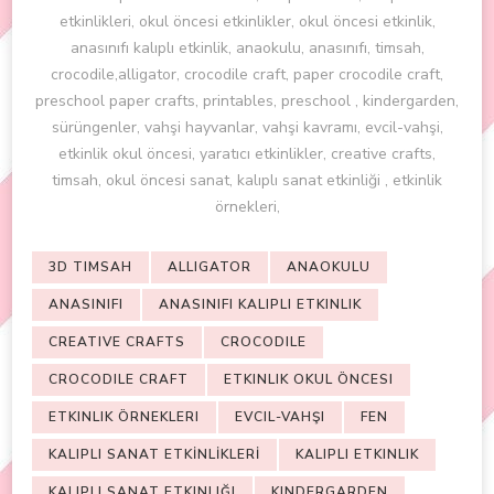
etkinlikleri, okul öncesi etkinlikler, okul öncesi etkinlik,
anasınıfı kalıplı etkinlik, anaokulu, anasınıfı, timsah,
crocodile,alligator, crocodile craft, paper crocodile craft,
preschool paper crafts, printables, preschool , kindergarden,
sürüngenler, vahşi hayvanlar, vahşi kavramı, evcil-vahşi,
etkinlik okul öncesi, yaratıcı etkinlikler, creative crafts,
timsah, okul öncesi sanat, kalıplı sanat etkinliği , etkinlik
örnekleri,
3D TIMSAH
ALLIGATOR
ANAOKULU
ANASINIFI
ANASINIFI KALIPLI ETKINLIK
CREATIVE CRAFTS
CROCODILE
CROCODILE CRAFT
ETKINLIK OKUL ÖNCESI
ETKINLIK ÖRNEKLERI
EVCIL-VAHŞI
FEN
KALIPLI SANAT ETKİNLİKLERİ
KALIPLI ETKINLIK
KALIPLI SANAT ETKINLIĞI
KINDERGARDEN