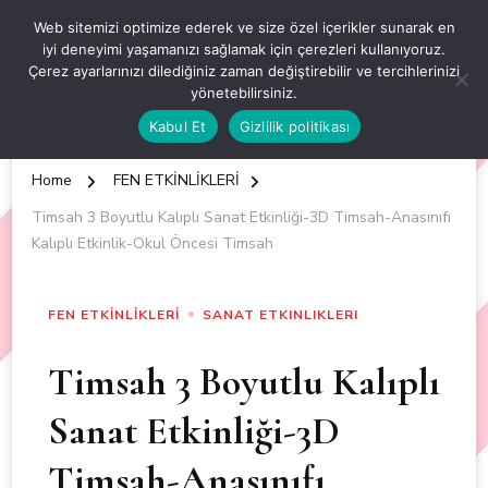
OKUL ÖNCESİ ETKİNLİKLER
Web sitemizi optimize ederek ve size özel içerikler sunarak en
iyi deneyimi yaşamanızı sağlamak için çerezleri kullanıyoruz.
EN YENİ VE ÖZGÜN OKUL ÖNCESİ ETKİNLİKLERİ
Çerez ayarlarınızı dilediğiniz zaman değiştirebilir ve tercihlerinizi
yönetebilirsiniz.
Kabul Et
Gizlilik politikası
Home
FEN ETKİNLİKLERİ
Timsah 3 Boyutlu Kalıplı Sanat Etkinliği-3D Timsah-Anasınıfı
Kalıplı Etkinlik-Okul Öncesi Timsah
FEN ETKİNLİKLERİ
SANAT ETKINLIKLERI
Timsah 3 Boyutlu Kalıplı
Sanat Etkinliği-3D
Timsah-Anasınıfı