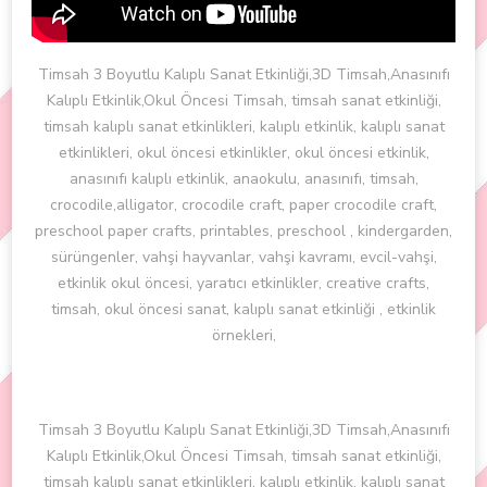
Timsah 3 Boyutlu Kalıplı Sanat Etkinliği,3D Timsah,Anasınıfı
Kalıplı Etkinlik,Okul Öncesi Timsah, timsah sanat etkinliği,
timsah kalıplı sanat etkinlikleri, kalıplı etkinlik, kalıplı sanat
etkinlikleri, okul öncesi etkinlikler, okul öncesi etkinlik,
anasınıfı kalıplı etkinlik, anaokulu, anasınıfı, timsah,
crocodile,alligator, crocodile craft, paper crocodile craft,
preschool paper crafts, printables, preschool , kindergarden,
sürüngenler, vahşi hayvanlar, vahşi kavramı, evcil-vahşi,
etkinlik okul öncesi, yaratıcı etkinlikler, creative crafts,
timsah, okul öncesi sanat, kalıplı sanat etkinliği , etkinlik
örnekleri,
Timsah 3 Boyutlu Kalıplı Sanat Etkinliği,3D Timsah,Anasınıfı
Kalıplı Etkinlik,Okul Öncesi Timsah, timsah sanat etkinliği,
timsah kalıplı sanat etkinlikleri, kalıplı etkinlik, kalıplı sanat