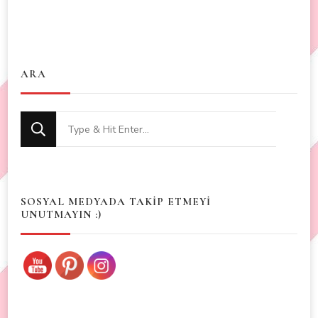
ARA
Looking
for
Something?
SOSYAL MEDYADA TAKİP ETMEYİ
UNUTMAYIN :)