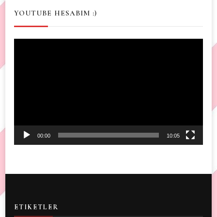
YOUTUBE HESABIM :)
Video
Player
00:00
10:05
ETIKETLER