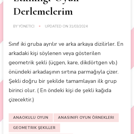
Derlemelerim
BY
YÖNETICI
UPDATED ON
31/03/2024
Sınıf iki gruba ayrılır ve arka arkaya dizilirler. En
arkadaki kişi söylenen veya gösterilen
geometrik şekli (üçgen, kare, dikdörtgen vb.)
önündeki arkadaşının sırtına parmağıyla çizer.
Şekli doğru bir şekilde tamamlayan ilk grup
birinci olur. ( En öndeki kişi de şekli kağıda
çizecektir.)
ANAOKULU OYUN
ANASINIFI OYUN ÖRNEKLERI
GEOMETRIK ŞEKILLER