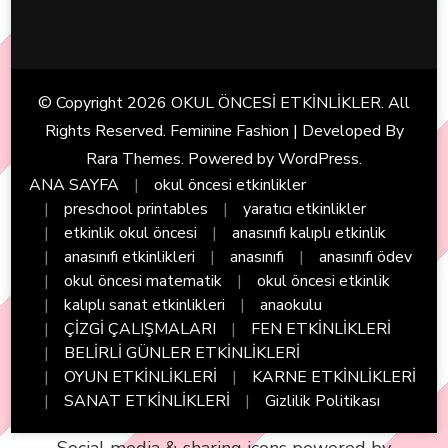
© Copyright 2026
OKUL ÖNCESİ ETKİNLİKLER
. All
Rights Reserved. Feminine Fashion | Developed By
Rara Themes
. Powered by
WordPress
.
ANA SAYFA
okul öncesi etkinlikler
preschool printables
yaratıcı etkinlikler
etkinlik okul öncesi
anasınıfı kalıplı etkinlik
anasınıfı etkinlikleri
anasınıfı
anasınıfı ödev
okul öncesi matematik
okul öncesi etkinlik
kalıplı sanat etkinlikleri
anaokulu
ÇİZGİ ÇALIŞMALARI
FEN ETKİNLİKLERİ
BELİRLİ GÜNLER ETKİNLİKLERİ
OYUN ETKİNLİKLERİ
KARNE ETKİNLİKLERİ
SANAT ETKİNLİKLERİ
Gizlilik Politikası
Social media & sharing icons powered by