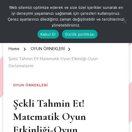
OKUL ÖNCESİ ETKİNLİKLER
Web sitemizi optimize ederek ve size özel içerikler sunarak en
iyi deneyimi yaşamanızı sağlamak için çerezleri kullanıyoruz.
EN YENİ VE ÖZGÜN OKUL ÖNCESİ ETKİNLİKLERİ
Çerez ayarlarınızı dilediğiniz zaman değiştirebilir ve tercihlerinizi
yönetebilirsiniz.
Kabul Et
Gizlilik politikası
Home
OYUN ÖRNEKLERİ
Şekli Tahmin Et! Matematik Oyun Etkinliği-Oyun
Derlemelerim
OYUN ÖRNEKLERİ
Şekli Tahmin Et!
Matematik Oyun
Etkinliği-Oyun