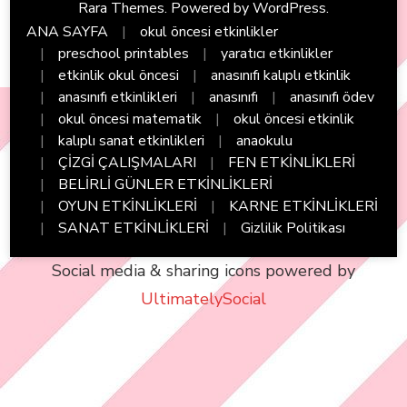
Rara Themes
. Powered by
WordPress
.
ANA SAYFA
okul öncesi etkinlikler
preschool printables
yaratıcı etkinlikler
etkinlik okul öncesi
anasınıfı kalıplı etkinlik
anasınıfı etkinlikleri
anasınıfı
anasınıfı ödev
okul öncesi matematik
okul öncesi etkinlik
kalıplı sanat etkinlikleri
anaokulu
ÇİZGİ ÇALIŞMALARI
FEN ETKİNLİKLERİ
BELİRLİ GÜNLER ETKİNLİKLERİ
OYUN ETKİNLİKLERİ
KARNE ETKİNLİKLERİ
SANAT ETKİNLİKLERİ
Gizlilik Politikası
Social media & sharing icons powered by
UltimatelySocial