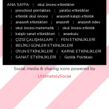
ANA SAYFA
okul öncesi etkinlikler
preschool printables
yaratıcı etkinlikler
etkinlik okul öncesi
anasınıfı kalıplı etkinlik
anasınıfı etkinlikleri
anasınıfı
anasınıfı ödev
okul öncesi matematik
okul öncesi etkinlik
kalıplı sanat etkinlikleri
anaokulu
ÇİZGİ ÇALIŞMALARI
FEN ETKİNLİKLERİ
BELİRLİ GÜNLER ETKİNLİKLERİ
OYUN ETKİNLİKLERİ
KARNE ETKİNLİKLERİ
SANAT ETKİNLİKLERİ
Gizlilik Politikası
Social media & sharing icons powered by
UltimatelySocial