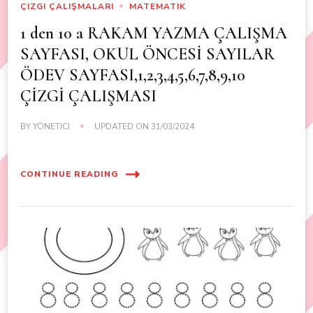
ÇIZGI ÇALIŞMALARI
MATEMATIK
1 den 10 a RAKAM YAZMA ÇALIŞMA
SAYFASI, OKUL ÖNCESİ SAYILAR
ÖDEV SAYFASI,1,2,3,4,5,6,7,8,9,10
ÇİZGİ ÇALIŞMASI
BY
YÖNETICI
UPDATED ON
31/03/2024
CONTINUE READING