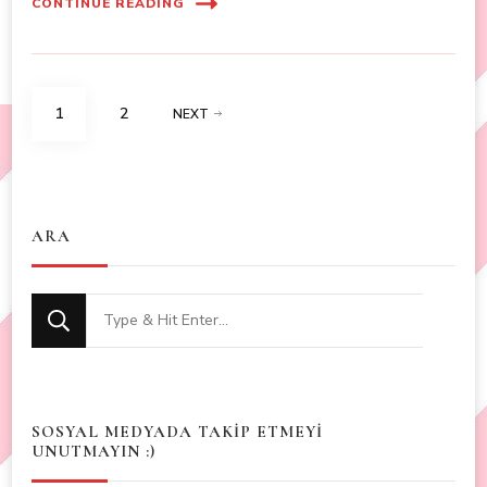
CONTINUE READING
Posts
PAGE
PAGE
1
2
NEXT
navigation
ARA
Looking
for
Something?
SOSYAL MEDYADA TAKİP ETMEYİ
UNUTMAYIN :)