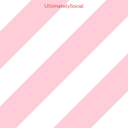
UltimatelySocial