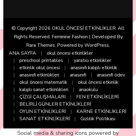
© Copyright 2026
OKUL ÖNCESİ ETKİNLİKLER
. All
Rights Reserved. Feminine Fashion | Developed By
Rara Themes
. Powered by
WordPress
.
ANA SAYFA
okul öncesi etkinlikler
preschool printables
yaratıcı etkinlikler
etkinlik okul öncesi
anasınıfı kalıplı etkinlik
anasınıfı etkinlikleri
anasınıfı
anasınıfı ödev
okul öncesi matematik
okul öncesi etkinlik
kalıplı sanat etkinlikleri
anaokulu
ÇİZGİ ÇALIŞMALARI
FEN ETKİNLİKLERİ
BELİRLİ GÜNLER ETKİNLİKLERİ
OYUN ETKİNLİKLERİ
KARNE ETKİNLİKLERİ
SANAT ETKİNLİKLERİ
Gizlilik Politikası
Social media & sharing icons powered by