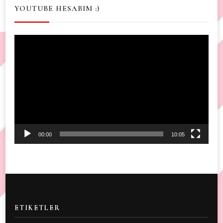
YOUTUBE HESABIM :)
Video
Player
00:00
10:05
ETIKETLER