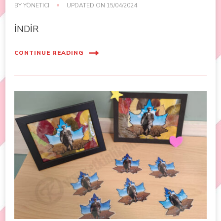
BY
YÖNETICI
UPDATED ON
15/04/2024
İNDİR
CONTINUE READING