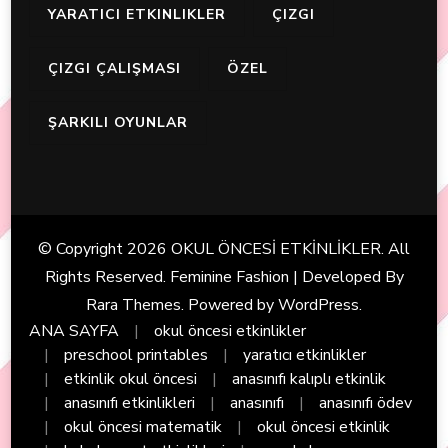
YARATICI ETKINLIKLER
ÇIZGI
ÇIZGI ÇALIŞMASI
ÖZEL
ŞARKILI OYUNLAR
© Copyright 2026
OKUL ÖNCESİ ETKİNLİKLER
. All
Rights Reserved. Feminine Fashion | Developed By
Rara Themes
. Powered by
WordPress
.
ANA SAYFA
okul öncesi etkinlikler
preschool printables
yaratıcı etkinlikler
etkinlik okul öncesi
anasınıfı kalıplı etkinlik
anasınıfı etkinlikleri
anasınıfı
anasınıfı ödev
okul öncesi matematik
okul öncesi etkinlik