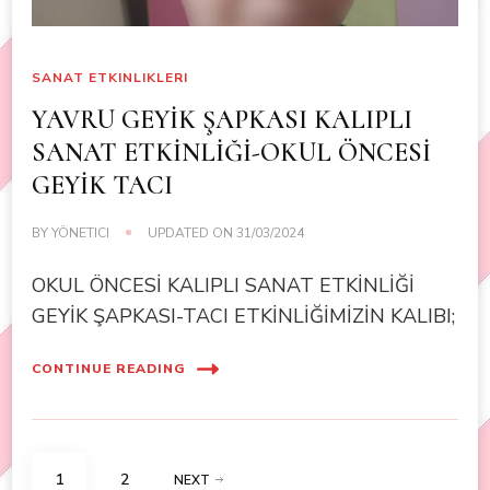
SANAT ETKINLIKLERI
YAVRU GEYİK ŞAPKASI KALIPLI
SANAT ETKİNLİĞİ-OKUL ÖNCESİ
GEYİK TACI
BY
YÖNETICI
UPDATED ON
31/03/2024
OKUL ÖNCESİ KALIPLI SANAT ETKİNLİĞİ
GEYİK ŞAPKASI-TACI ETKİNLİĞİMİZİN KALIBI;
CONTINUE READING
Posts
PAGE
PAGE
1
2
NEXT