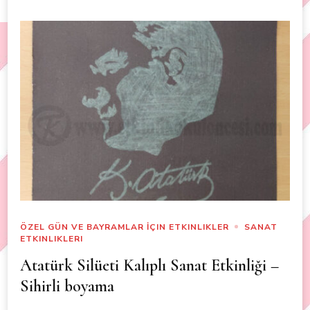
ÖZEL GÜN VE BAYRAMLAR İÇIN ETKINLIKLER
SANAT
ETKINLIKLERI
Atatürk Silüeti Kalıplı Sanat Etkinliği –
Sihirli boyama