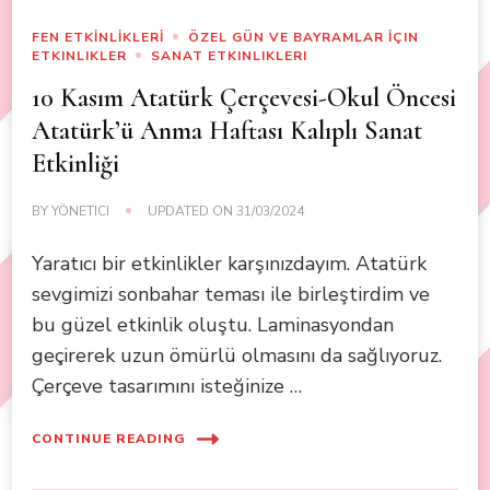
FEN ETKİNLİKLERİ
ÖZEL GÜN VE BAYRAMLAR İÇIN
ETKINLIKLER
SANAT ETKINLIKLERI
10 Kasım Atatürk Çerçevesi-Okul Öncesi
Atatürk’ü Anma Haftası Kalıplı Sanat
Etkinliği
BY
YÖNETICI
UPDATED ON
31/03/2024
Yaratıcı bir etkinlikler karşınızdayım. Atatürk
sevgimizi sonbahar teması ile birleştirdim ve
bu güzel etkinlik oluştu. Laminasyondan
geçirerek uzun ömürlü olmasını da sağlıyoruz.
Çerçeve tasarımını isteğinize …
CONTINUE READING