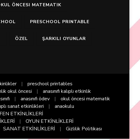
KUL ÖNCESI MATEMATIK
CHOOL
PRESCHOOL PRINTABLE
I
ÖZEL
ŞARKILI OYUNLAR
kinlikler
preschool printables
nlik okul öncesi
anasınıfı kalıplı etkinlik
sınıfı
anasınıfı ödev
okul öncesi matematik
ıplı sanat etkinlikleri
anaokulu
FEN ETKİNLİKLERİ
İKLERİ
OYUN ETKİNLİKLERİ
SANAT ETKİNLİKLERİ
Gizlilik Politikası