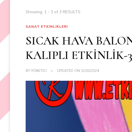
Showing: 1 - 3 of 3 RESULTS
SANAT ETKINLIKLERI
SICAK HAVA BALO
KALIPLI ETKİNLİK-
BY
YÖNETICI
UPDATED ON
31/03/2024