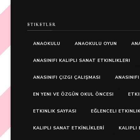
ETIKETLER
ANAOKULU
ANAOKULU OYUN
ANA
ANASINIFI KALIPLI SANAT ETKINLIKLERI
ANASINIFI ÇIZGI ÇALIŞMASI
ANASINIF
EN YENI VE ÖZGÜN OKUL ÖNCESI
ETK
ETKINLIK SAYFASI
EĞLENCELI ETKINLI
KALIPLI SANAT ETKİNLİKLERİ
KALIPLI 