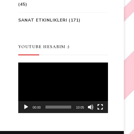
(45)
SANAT ETKINLIKLERI
(171)
YOUTUBE HESABIM :)
Video
Player
00:00
10:05