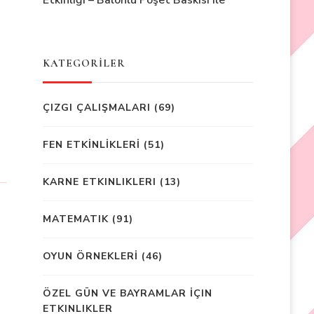
Etkinliği – Balonlu Poşet Baskısı ile
KATEGORİLER
ÇIZGI ÇALIŞMALARI
(69)
FEN ETKİNLİKLERİ
(51)
KARNE ETKINLIKLERI
(13)
MATEMATIK
(91)
OYUN ÖRNEKLERİ
(46)
ÖZEL GÜN VE BAYRAMLAR İÇIN
ETKINLIKLER