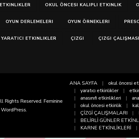
ETKINLIKLER
OKUL ÖNCESI KALIPLI ETKINLIK
O
OYUN DERLEMELERI
OYUN ÖRNEKLERI
PRES
YARATICI ETKINLIKLER
ÇIZGI
ÇIZGI ÇALIŞMAS
ANA SAYFA
okul öncesi et
yaratıcı etkinlikler
etki
anasınıfı etkinlikleri
ana
All Rights Reserved. Feminine
okul öncesi etkinlik
kal
y
WordPress
.
ÇİZGİ ÇALIŞMALARI
BELİRLİ GÜNLER ETKİNL
KARNE ETKİNLİKLERİ