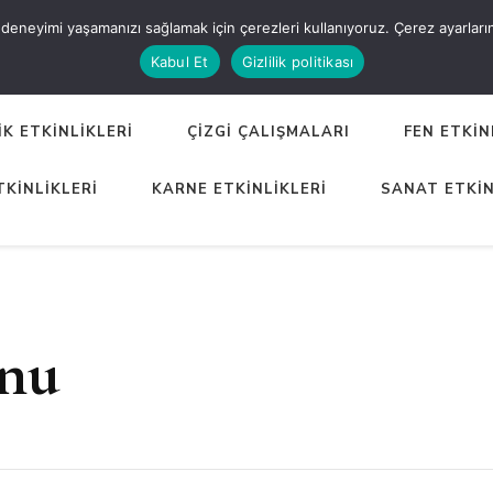
eneyimi yaşamanızı sağlamak için çerezleri kullanıyoruz. Çerez ayarlarınızı
ER
Kabul Et
Gizlilik politikası
K ETKİNLİKLERİ
ÇİZGİ ÇALIŞMALARI
FEN ETKİN
TKİNLİKLERİ
KARNE ETKİNLİKLERİ
SANAT ETKİN
onu