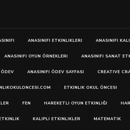
SINIFI
ANASINIFI ETKINLIKLERI
ANASINIFI KALI
ANASINIFI OYUN ÖRNEKLERI
ANASINIFI SANAT ETK
I ÖDEV
ANASINIFI ÖDEV SAYFASI
CREATIVE CR
INLIKOKULONCESI.COM
ETKINLIK OKUL ÖNCESI
KLER
FEN
HAREKETLI OYUN ETKINLIĞI
HAR
ETKINLIK
KALIPLI ETKINLIKLER
MATEMATIK