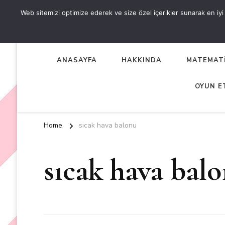
Web sitemizi optimize ederek ve size özel içerikler sunarak en iyi d
OKUL ÖNCESİ ETKİNLİKL
EN YENİ VE ÖZGÜN OKUL ÖNCESİ ETKİNLİKLERİ
ANASAYFA
HAKKINDA
MATEMATİ
OYUN E
Home
sıcak hava balonu
sıcak hava bal