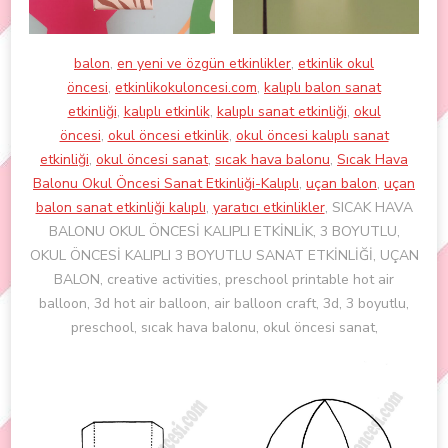
balon
,
en yeni ve özgün etkinlikler
,
etkinlik okul
öncesi
,
etkinlikokuloncesi.com
,
kalıplı balon sanat
etkinliği
,
kalıplı etkinlik
,
kalıplı sanat etkinliği
,
okul
öncesi
,
okul öncesi etkinlik
,
okul öncesi kalıplı sanat
etkinliği
,
okul öncesi sanat
,
sıcak hava balonu
,
Sıcak Hava
Balonu Okul Öncesi Sanat Etkinliği-Kalıplı
,
uçan balon
,
uçan
balon sanat etkinliği kalıplı
,
yaratıcı etkinlikler
, SICAK HAVA
BALONU OKUL ÖNCESİ KALIPLI ETKİNLİK, 3 BOYUTLU,
OKUL ÖNCESİ KALIPLI 3 BOYUTLU SANAT ETKİNLİĞİ, UÇAN
BALON, creative activities, preschool printable hot air
balloon, 3d hot air balloon, air balloon craft, 3d, 3 boyutlu,
preschool, sıcak hava balonu, okul öncesi sanat,