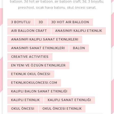
balloon, 3d hot air balloon, air balloon craft, 3d, 3 boyutlu,
preschool, sıcak hava balonu, okul öncesi sanat,
3 BOYUTLU
3D
3D HOT AIR BALLOON
AIR BALLOON CRAFT
ANASINIFI KALIPLI ETKINLIK
ANASINIFI KALIPLI SANAT ETKINLIKLERI
ANASINIFI SANAT ETKINLIKLERI
BALON
CREATIVE ACTIVITIES
EN YENI VE ÖZGÜN ETKINLIKLER
ETKINLIK OKUL ÖNCESI
ETKINLIKOKULONCESI.COM
KALIPLI BALON SANAT ETKINLIĞI
KALIPLI ETKINLIK
KALIPLI SANAT ETKINLIĞI
OKUL ÖNCESI
OKUL ÖNCESI ETKINLIK