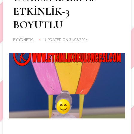
ETKİNLİK-3
BOYUTLU
BY
YÖNETICI
UPDATED ON
31/03/2024