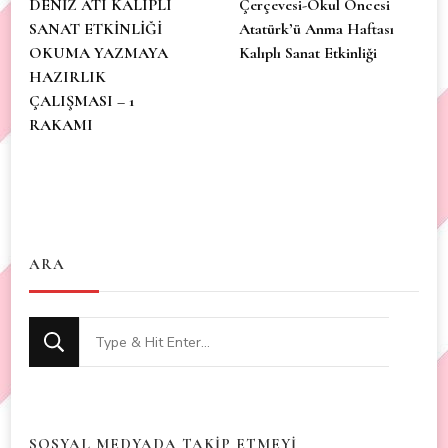
DENİZ ATI KALIPLI
Çerçevesi-Okul Öncesi
SANAT ETKİNLİĞİ
Atatürk’ü Anma Haftası
OKUMA YAZMAYA
Kalıplı Sanat Etkinliği
HAZIRLIK
ÇALIŞMASI – 1
RAKAMI
ARA
Looking
for
Something?
SOSYAL MEDYADA TAKİP ETMEYİ