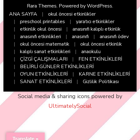
Rara Themes
. Powered by
WordPress
.
ANA SAYFA
okul öncesi etkinlikler
preschool printables
yaratıcı etkinlikler
etkinlik okul öncesi
anasınıfı kalıplı etkinlik
anasınıfı etkinlikleri
anasınıfı
anasınıfı ödev
okul öncesi matematik
okul öncesi etkinlik
kalıplı sanat etkinlikleri
anaokulu
ÇİZGİ ÇALIŞMALARI
FEN ETKİNLİKLERİ
BELİRLİ GÜNLER ETKİNLİKLERİ
OYUN ETKİNLİKLERİ
KARNE ETKİNLİKLERİ
SANAT ETKİNLİKLERİ
Gizlilik Politikası
Social media & sharing icons powered by
UltimatelySocial
Translate »