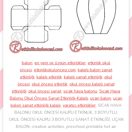
balon
,
en yeni ve özgün etkinlikler
,
etkinlik okul
öncesi
,
etkinlikokuloncesi.com
,
kalıplı balon sanat
etkinliği
,
kalıplı etkinlik
,
kalıplı sanat etkinliği
,
okul
öncesi
,
okul öncesi etkinlik
,
okul öncesi kalıplı sanat
etkinliği
,
okul öncesi sanat
,
sıcak hava balonu
,
Sıcak Hava
Balonu Okul Öncesi Sanat Etkinliği-Kalıplı
,
uçan balon
,
uçan
balon sanat etkinliği kalıplı
,
yaratıcı etkinlikler
, SICAK HAVA
BALONU OKUL ÖNCESİ KALIPLI ETKİNLİK, 3 BOYUTLU,
OKUL ÖNCESİ KALIPLI 3 BOYUTLU SANAT ETKİNLİĞİ, UÇAN
BALON, creative activities, preschool printable hot air