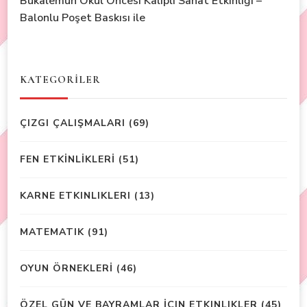
Bukalemun Okul Öncesi Kalıplı Sanat Etkinliği –
Balonlu Poşet Baskısı ile
KATEGORİLER
ÇIZGI ÇALIŞMALARI
(69)
FEN ETKİNLİKLERİ
(51)
KARNE ETKINLIKLERI
(13)
MATEMATIK
(91)
OYUN ÖRNEKLERİ
(46)
ÖZEL GÜN VE BAYRAMLAR İÇIN ETKINLIKLER
(45)