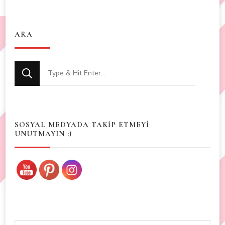
ARA
Looking
for
Something?
SOSYAL MEDYADA TAKİP ETMEYİ
UNUTMAYIN :)