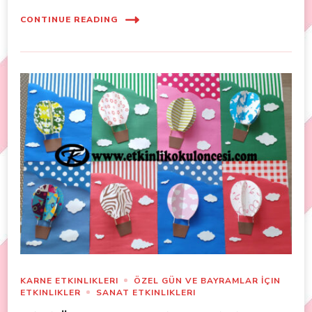
CONTINUE READING
KARNE ETKINLIKLERI
ÖZEL GÜN VE BAYRAMLAR İÇIN
ETKINLIKLER
SANAT ETKINLIKLERI