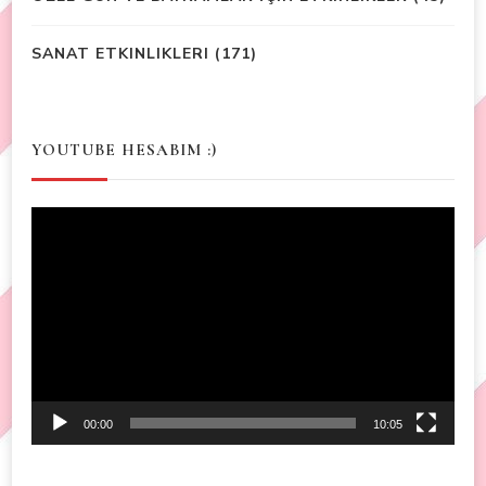
SANAT ETKINLIKLERI
(171)
YOUTUBE HESABIM :)
Video
Player
00:00
10:05