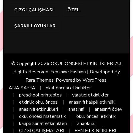
ÇIZGI ÇALIŞMASI
ÖZEL
ŞARKILI OYUNLAR
© Copyright 2026
OKUL ÖNCESİ ETKİNLİKLER
. All
Rights Reserved. Feminine Fashion | Developed By
Rara Themes
. Powered by
WordPress
.
ANA SAYFA
okul öncesi etkinlikler
preschool printables
yaratıcı etkinlikler
etkinlik okul öncesi
anasınıfı kalıplı etkinlik
anasınıfı etkinlikleri
anasınıfı
anasınıfı ödev
okul öncesi matematik
okul öncesi etkinlik
kalıplı sanat etkinlikleri
anaokulu
ÇİZGİ ÇALIŞMALARI
FEN ETKİNLİKLERİ